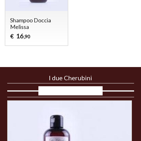
Shampoo Doccia
Melissa
16
€
,90
I due Cherubini
Visti di recente