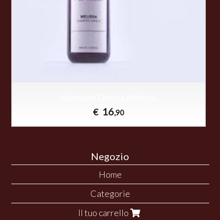
Shampoo Doccia Melissa
16
€
,90
Negozio
Home
Categorie
Il tuo carrello