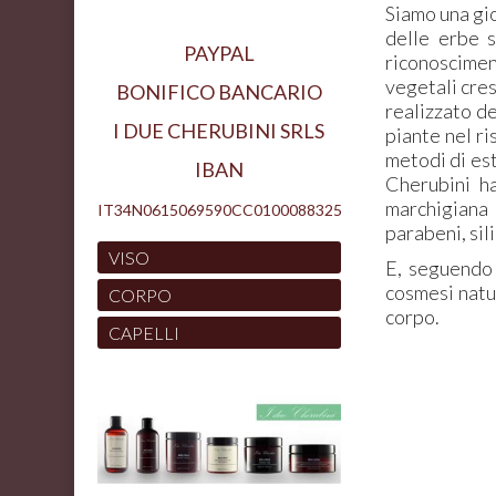
Siamo una gi
delle erbe s
PAYPAL
riconosciment
vegetali cres
BONIFICO BANCARIO
realizzato de
I DUE CHERUBINI SRLS
piante nel ri
metodi di est
IBAN
Cherubini ha
marchigiana 
IT34N0615069590CC0100088325
parabeni, sili
VISO
E, seguendo 
cosmesi natu
CORPO
corpo.
CAPELLI