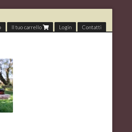
o
Il tuo carrello
Login
Contatti