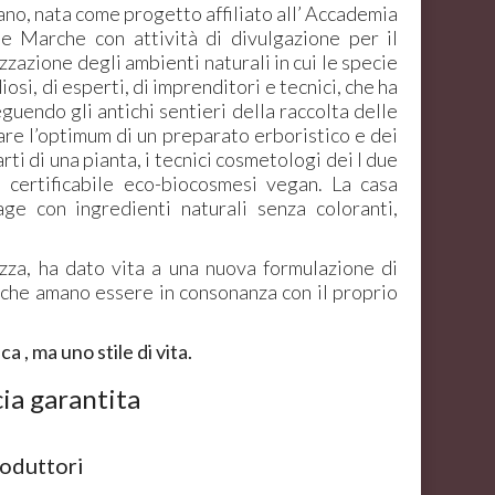
no, nata come progetto affiliato all’ Accademia
e Marche con attività di divulgazione per il
zazione degli ambienti naturali in cui le specie
si, di esperti, di imprenditori e tecnici, che ha
guendo gli antichi sentieri della raccolta delle
vare l’optimum di un preparato erboristico e dei
rti di una pianta, i tecnici cosmetologi dei I due
 certificabile eco-biocosmesi vegan. La casa
i-age con ingredienti naturali senza coloranti,
ezza, ha dato vita a una nuova formulazione di
 che amano essere in consonanza con il proprio
 , ma uno stile di vita.
cia garantita
roduttori