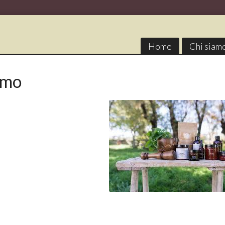
Home
Chi siam
amo