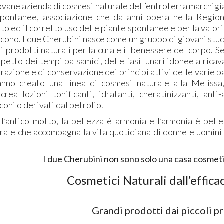
ovane azienda di cosmesi naturale dell’entroterra marchigia
pontanee, associazione che da anni opera nella Region
o ed il corretto uso delle piante spontanee e per la valoriz
cono. I due Cherubini nasce come un gruppo di giovani studio
i prodotti naturali per la cura e il benessere del corpo. Se
spetto dei tempi balsamici, delle fasi lunari idonee a rica
razione e di conservazione dei principi attivi delle varie pa
nno creato una linea di cosmesi naturale alla Melissa,
crea lozioni tonificanti, idratanti, cheratinizzanti, ant
coni o derivati dal petrolio.
l’antico motto, la bellezza è armonia e l’armonia è bell
rale che accompagna la vita quotidiana di donne e uomini
I due Cherubini non sono solo una casa cosmetica
Cosmetici Naturali dall’effica
Grandi prodotti dai piccoli p