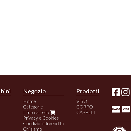
ubini
Negozio
Prodotti
Home
VISO
Categorie
CORPO
Il tuo carrello
CAPELLI
Privacy e Cookies
Condizioni di vendita
Chi siamo