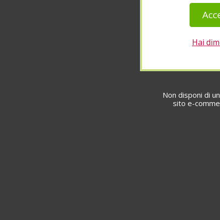
Hai dim
Non disponi di un
sito e-commer